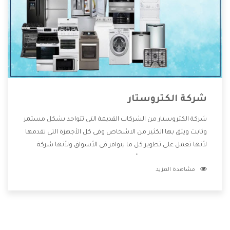
شركة الكتروستار
شركة الكتروستار من الشركات القديمة التى تتواجد بشكل مستمر
وثابت ويثق بها الكثير من الاشخاص وفى كل الأجهزة التى تقدمها
لأنها تعمل على تطوير كل ما يتوافر فى الأسواق ولأنها شركة
معروفة تهتم جدا بتوفير أفضل خدمات ما بعد البيع مع المنتجات
مشاهدة المزيد
وتقدم للعملاء أقوى العروض والخصومات التى تسهل على
المستهلك الاستمتاع بشراء جميع ما نقدمه لكم معنا هتجد كل
ما هو جديد وأفضل