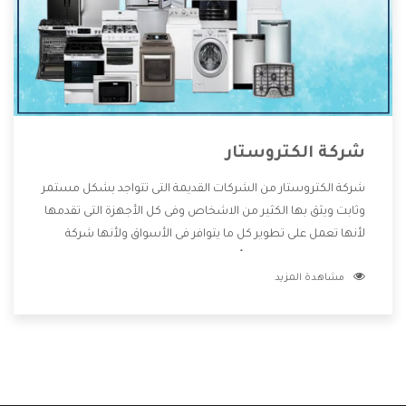
شركة الكتروستار
شركة الكتروستار من الشركات القديمة التى تتواجد بشكل مستمر
وثابت ويثق بها الكثير من الاشخاص وفى كل الأجهزة التى تقدمها
لأنها تعمل على تطوير كل ما يتوافر فى الأسواق ولأنها شركة
معروفة تهتم جدا بتوفير أفضل خدمات ما بعد البيع مع المنتجات
مشاهدة المزيد
وتقدم للعملاء أقوى العروض والخصومات التى تسهل على
المستهلك الاستمتاع بشراء جميع ما نقدمه لكم معنا هتجد كل
ما هو جديد وأفضل