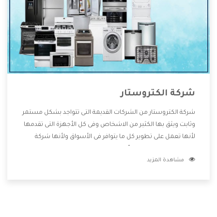
شركة الكتروستار
شركة الكتروستار من الشركات القديمة التى تتواجد بشكل مستمر
وثابت ويثق بها الكثير من الاشخاص وفى كل الأجهزة التى تقدمها
لأنها تعمل على تطوير كل ما يتوافر فى الأسواق ولأنها شركة
معروفة تهتم جدا بتوفير أفضل خدمات ما بعد البيع مع المنتجات
مشاهدة المزيد
وتقدم للعملاء أقوى العروض والخصومات التى تسهل على
المستهلك الاستمتاع بشراء جميع ما نقدمه لكم معنا هتجد كل
ما هو جديد وأفضل