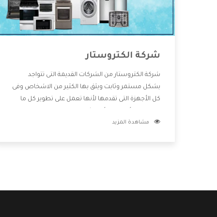
شركة الكتروستار
شركة الكتروستار من الشركات القديمة التى تتواجد
بشكل مستمر وثابت ويثق بها الكثير من الاشخاص وفى
كل الأجهزة التى تقدمها لأنها تعمل على تطوير كل ما
يتوافر فى الأسواق ولأنها شركة معروفة تهتم جدا بتوفير
مشاهدة المزيد
أفضل خدمات ما بعد البيع مع المنتجات وتقدم للعملاء
أقوى العروض والخصومات التى تسهل على المستهلك
الاستمتاع بشراء جميع ما نقدمه لكم معنا هتجد كل ما
هو جديد وأفضل