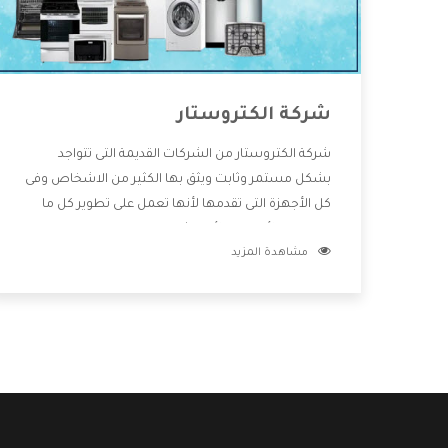
شركة الكتروستار
شركة الكتروستار من الشركات القديمة التى تتواجد
بشكل مستمر وثابت ويثق بها الكثير من الاشخاص وفى
كل الأجهزة التى تقدمها لأنها تعمل على تطوير كل ما
يتوافر فى الأسواق ولأنها شركة معروفة تهتم جدا بتوفير
مشاهدة المزيد
أفضل خدمات ما بعد البيع مع المنتجات وتقدم للعملاء
أقوى العروض والخصومات التى تسهل على المستهلك
الاستمتاع بشراء جميع ما نقدمه لكم معنا هتجد كل ما
هو جديد وأفضل