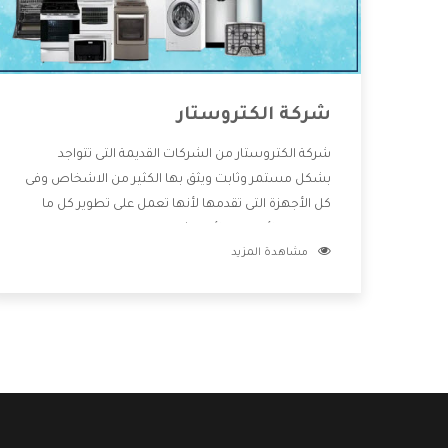
شركة الكتروستار
شركة الكتروستار من الشركات القديمة التى تتواجد
بشكل مستمر وثابت ويثق بها الكثير من الاشخاص وفى
كل الأجهزة التى تقدمها لأنها تعمل على تطوير كل ما
يتوافر فى الأسواق ولأنها شركة معروفة تهتم جدا بتوفير
مشاهدة المزيد
أفضل خدمات ما بعد البيع مع المنتجات وتقدم للعملاء
أقوى العروض والخصومات التى تسهل على المستهلك
الاستمتاع بشراء جميع ما نقدمه لكم معنا هتجد كل ما
هو جديد وأفضل