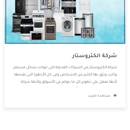
شركة الكتروستار
شركة الكتروستار من الشركات القديمة التى تتواجد بشكل مستمر
وثابت ويثق بها الكثير من الاشخاص وفى كل الأجهزة التى تقدمها
لأنها تعمل على تطوير كل ما يتوافر فى الأسواق ولأنها شركة
معروفة تهتم جدا بتوفير أفضل خدمات ما بعد البيع مع المنتجات
مشاهدة المزيد
وتقدم للعملاء أقوى العروض والخصومات التى تسهل على
المستهلك الاستمتاع بشراء جميع ما نقدمه لكم معنا هتجد كل
ما هو جديد وأفضل