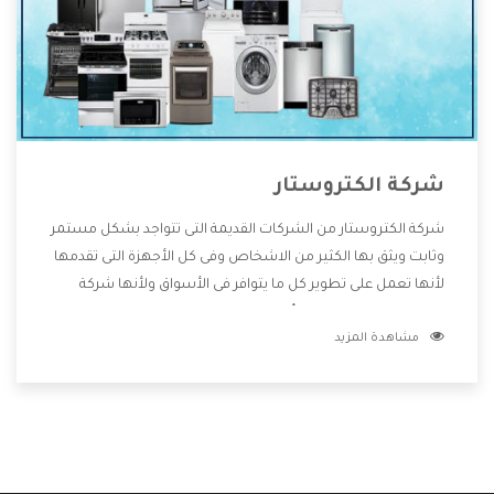
شركة الكتروستار
شركة الكتروستار من الشركات القديمة التى تتواجد بشكل مستمر
وثابت ويثق بها الكثير من الاشخاص وفى كل الأجهزة التى تقدمها
لأنها تعمل على تطوير كل ما يتوافر فى الأسواق ولأنها شركة
معروفة تهتم جدا بتوفير أفضل خدمات ما بعد البيع مع المنتجات
مشاهدة المزيد
وتقدم للعملاء أقوى العروض والخصومات التى تسهل على
المستهلك الاستمتاع بشراء جميع ما نقدمه لكم معنا هتجد كل
ما هو جديد وأفضل