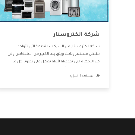
شركة الكتروستار
شركة الكتروستار من الشركات القديمة التى تتواجد
بشكل مستمر وثابت ويثق بها الكثير من الاشخاص وفى
كل الأجهزة التى تقدمها لأنها تعمل على تطوير كل ما
يتوافر فى الأسواق ولأنها شركة معروفة تهتم جدا بتوفير
مشاهدة المزيد
أفضل خدمات ما بعد البيع مع المنتجات وتقدم للعملاء
أقوى العروض والخصومات التى تسهل على المستهلك
الاستمتاع بشراء جميع ما نقدمه لكم معنا هتجد كل ما
هو جديد وأفضل