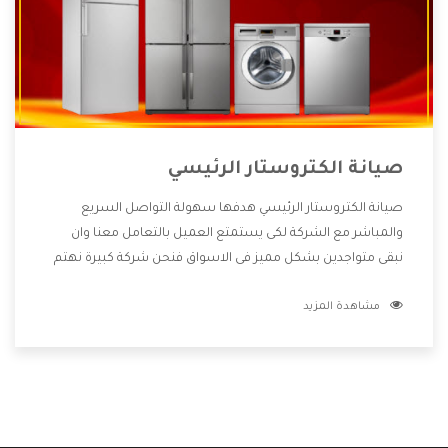
صيانة الكتروستار الرئيسي
صيانة الكتروستار الرئيسي هدفها سهولة التواصل السريع
والمباشر مع الشركة لكى يستمتع العميل بالتعامل معنا وان
نبقى متواجدين بشكل مميز فى الاسواق فنحن شركة كبيرة نهتم
بكل التفاصيل المهمة للعميل وان يستمتع بالخدمات التى تنفرد
مشاهدة المزيد
الشركة بها والتى تكون منها خدمة الصيانة التى تكون من أهم
الخدمات التى يرغب بها العميل لأنها تحافظ على كفاءة المنتج
كما أن شركة الكتروستار تقدم لنا جميع الأجهزة التى نبحث عنها
وأقوى الأسعار التى تكون مناسبة لكثير من العملاء