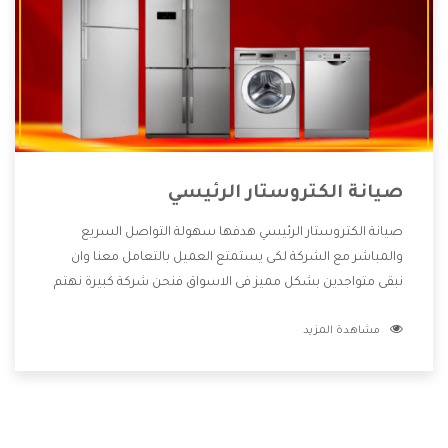
صيانة الكتروستار الرئيسي
صيانة الكتروستار الرئيسي هدفها سهولة التواصل السريع
والمباشر مع الشركة لكى يستمتع العميل بالتعامل معنا وان
نبقى متواجدين بشكل مميز فى الاسواق فنحن شركة كبيرة نهتم
بكل التفاصيل المهمة للعميل وان يستمتع بالخدمات التى تنفرد
مشاهدة المزيد
الشركة بها والتى تكون منها خدمة الصيانة التى تكون من أهم
الخدمات التى يرغب بها العميل لأنها تحافظ على كفاءة المنتج
كما أن شركة الكتروستار تقدم لنا جميع الأجهزة التى نبحث عنها
وأقوى الأسعار التى تكون مناسبة لكثير من العملاء