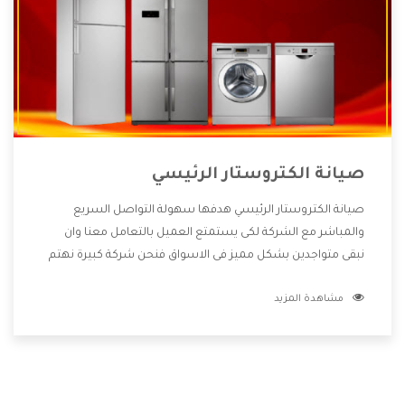
صيانة الكتروستار الرئيسي
صيانة الكتروستار الرئيسي هدفها سهولة التواصل السريع
والمباشر مع الشركة لكى يستمتع العميل بالتعامل معنا وان
نبقى متواجدين بشكل مميز فى الاسواق فنحن شركة كبيرة نهتم
بكل التفاصيل المهمة للعميل وان يستمتع بالخدمات التى تنفرد
مشاهدة المزيد
الشركة بها والتى تكون منها خدمة الصيانة التى تكون من أهم
الخدمات التى يرغب بها العميل لأنها تحافظ على كفاءة المنتج
كما أن شركة الكتروستار تقدم لنا جميع الأجهزة التى نبحث عنها
وأقوى الأسعار التى تكون مناسبة لكثير من العملاء