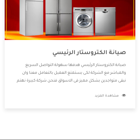
صيانة الكتروستار الرئيسي
صيانة الكتروستار الرئيسي هدفها سهولة التواصل السريع
والمباشر مع الشركة لكى يستمتع العميل بالتعامل معنا وان
نبقى متواجدين بشكل مميز فى الاسواق فنحن شركة كبيرة نهتم
بكل التفاصيل المهمة للعميل وان يستمتع بالخدمات التى تنفرد
مشاهدة المزيد
الشركة بها والتى تكون منها خدمة الصيانة التى تكون من أهم
الخدمات التى يرغب بها العميل لأنها تحافظ على كفاءة المنتج
كما أن شركة الكتروستار تقدم لنا جميع الأجهزة التى نبحث عنها
وأقوى الأسعار التى تكون مناسبة لكثير من العملاء