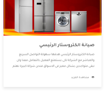
صيانة الكتروستار الرئيسي
صيانة الكتروستار الرئيسي هدفها سهولة التواصل السريع
والمباشر مع الشركة لكى يستمتع العميل بالتعامل معنا وان
نبقى متواجدين بشكل مميز فى الاسواق فنحن شركة كبيرة نهتم
بكل التفاصيل المهمة للعميل وان يستمتع بالخدمات التى تنفرد
مشاهدة المزيد
الشركة بها والتى تكون منها خدمة الصيانة التى تكون من أهم
الخدمات التى يرغب بها العميل لأنها تحافظ على كفاءة المنتج
كما أن شركة الكتروستار تقدم لنا جميع الأجهزة التى نبحث عنها
وأقوى الأسعار التى تكون مناسبة لكثير من العملاء