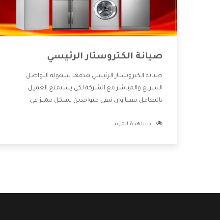
صيانة الكتروستار الرئيسي
صيانة الكتروستار الرئيسي هدفها سهولة التواصل
السريع والمباشر مع الشركة لكى يستمتع العميل
بالتعامل معنا وان نبقى متواجدين بشكل مميز فى
الاسواق فنحن شركة كبيرة نهتم بكل التفاصيل المهمة
مشاهدة المزيد
للعميل وان يستمتع بالخدمات التى تنفرد الشركة بها
والتى تكون منها خدمة الصيانة التى تكون من أهم
الخدمات التى يرغب بها العميل لأنها تحافظ على كفاءة
المنتج كما أن شركة الكتروستار تقدم لنا جميع الأجهزة
التى نبحث عنها وأقوى الأسعار التى تكون مناسبة لكثير
من العملاء