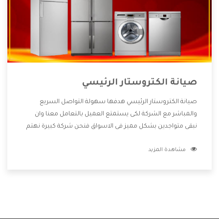
صيانة الكتروستار الرئيسي
صيانة الكتروستار الرئيسي هدفها سهولة التواصل السريع
والمباشر مع الشركة لكى يستمتع العميل بالتعامل معنا وان
نبقى متواجدين بشكل مميز فى الاسواق فنحن شركة كبيرة نهتم
بكل التفاصيل المهمة للعميل وان يستمتع بالخدمات التى تنفرد
مشاهدة المزيد
الشركة بها والتى تكون منها خدمة الصيانة التى تكون من أهم
الخدمات التى يرغب بها العميل لأنها تحافظ على كفاءة المنتج
كما أن شركة الكتروستار تقدم لنا جميع الأجهزة التى نبحث عنها
وأقوى الأسعار التى تكون مناسبة لكثير من العملاء