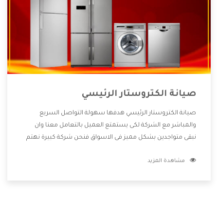
صيانة الكتروستار الرئيسي
صيانة الكتروستار الرئيسي هدفها سهولة التواصل السريع
والمباشر مع الشركة لكى يستمتع العميل بالتعامل معنا وان
نبقى متواجدين بشكل مميز فى الاسواق فنحن شركة كبيرة نهتم
بكل التفاصيل المهمة للعميل وان يستمتع بالخدمات التى تنفرد
مشاهدة المزيد
الشركة بها والتى تكون منها خدمة الصيانة التى تكون من أهم
الخدمات التى يرغب بها العميل لأنها تحافظ على كفاءة المنتج
كما أن شركة الكتروستار تقدم لنا جميع الأجهزة التى نبحث عنها
وأقوى الأسعار التى تكون مناسبة لكثير من العملاء