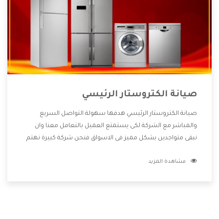
صيانة الكتروستار الرئيسي
صيانة الكتروستار الرئيسي هدفها سهولة التواصل السريع
والمباشر مع الشركة لكى يستمتع العميل بالتعامل معنا وان
نبقى متواجدين بشكل مميز فى الاسواق فنحن شركة كبيرة نهتم
بكل التفاصيل المهمة للعميل وان يستمتع بالخدمات التى تنفرد
مشاهدة المزيد
الشركة بها والتى تكون منها خدمة الصيانة التى تكون من أهم
الخدمات التى يرغب بها العميل لأنها تحافظ على كفاءة المنتج
كما أن شركة الكتروستار تقدم لنا جميع الأجهزة التى نبحث عنها
وأقوى الأسعار التى تكون مناسبة لكثير من العملاء