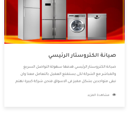
صيانة الكتروستار الرئيسي
صيانة الكتروستار الرئيسي هدفها سهولة التواصل السريع
والمباشر مع الشركة لكى يستمتع العميل بالتعامل معنا وان
نبقى متواجدين بشكل مميز فى الاسواق فنحن شركة كبيرة نهتم
بكل التفاصيل المهمة للعميل وان يستمتع بالخدمات التى تنفرد
مشاهدة المزيد
الشركة بها والتى تكون منها خدمة الصيانة التى تكون من أهم
الخدمات التى يرغب بها العميل لأنها تحافظ على كفاءة المنتج
كما أن شركة الكتروستار تقدم لنا جميع الأجهزة التى نبحث عنها
وأقوى الأسعار التى تكون مناسبة لكثير من العملاء