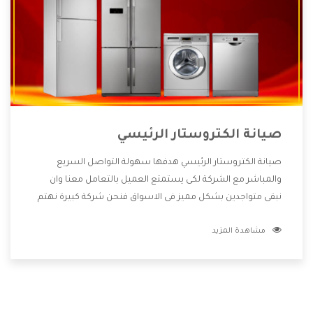
صيانة الكتروستار الرئيسي
صيانة الكتروستار الرئيسي هدفها سهولة التواصل السريع
والمباشر مع الشركة لكى يستمتع العميل بالتعامل معنا وان
نبقى متواجدين بشكل مميز فى الاسواق فنحن شركة كبيرة نهتم
بكل التفاصيل المهمة للعميل وان يستمتع بالخدمات التى تنفرد
مشاهدة المزيد
الشركة بها والتى تكون منها خدمة الصيانة التى تكون من أهم
الخدمات التى يرغب بها العميل لأنها تحافظ على كفاءة المنتج
كما أن شركة الكتروستار تقدم لنا جميع الأجهزة التى نبحث عنها
وأقوى الأسعار التى تكون مناسبة لكثير من العملاء