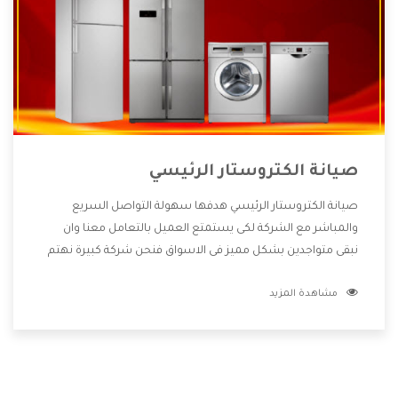
صيانة الكتروستار الرئيسي
صيانة الكتروستار الرئيسي هدفها سهولة التواصل السريع
والمباشر مع الشركة لكى يستمتع العميل بالتعامل معنا وان
نبقى متواجدين بشكل مميز فى الاسواق فنحن شركة كبيرة نهتم
بكل التفاصيل المهمة للعميل وان يستمتع بالخدمات التى تنفرد
مشاهدة المزيد
الشركة بها والتى تكون منها خدمة الصيانة التى تكون من أهم
الخدمات التى يرغب بها العميل لأنها تحافظ على كفاءة المنتج
كما أن شركة الكتروستار تقدم لنا جميع الأجهزة التى نبحث عنها
وأقوى الأسعار التى تكون مناسبة لكثير من العملاء