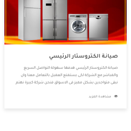
صيانة الكتروستار الرئيسي
صيانة الكتروستار الرئيسي هدفها سهولة التواصل السريع
والمباشر مع الشركة لكى يستمتع العميل بالتعامل معنا وان
نبقى متواجدين بشكل مميز فى الاسواق فنحن شركة كبيرة نهتم
بكل التفاصيل المهمة للعميل وان يستمتع بالخدمات التى تنفرد
مشاهدة المزيد
الشركة بها والتى تكون منها خدمة الصيانة التى تكون من أهم
الخدمات التى يرغب بها العميل لأنها تحافظ على كفاءة المنتج
كما أن شركة الكتروستار تقدم لنا جميع الأجهزة التى نبحث عنها
وأقوى الأسعار التى تكون مناسبة لكثير من العملاء