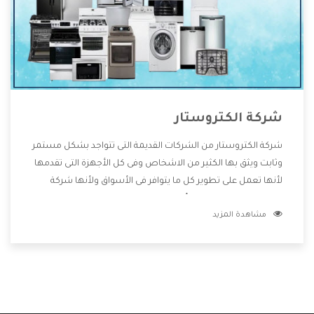
شركة الكتروستار
شركة الكتروستار من الشركات القديمة التى تتواجد بشكل مستمر
وثابت ويثق بها الكثير من الاشخاص وفى كل الأجهزة التى تقدمها
لأنها تعمل على تطوير كل ما يتوافر فى الأسواق ولأنها شركة
معروفة تهتم جدا بتوفير أفضل خدمات ما بعد البيع مع المنتجات
مشاهدة المزيد
وتقدم للعملاء أقوى العروض والخصومات التى تسهل على
المستهلك الاستمتاع بشراء جميع ما نقدمه لكم معنا هتجد كل
ما هو جديد وأفضل