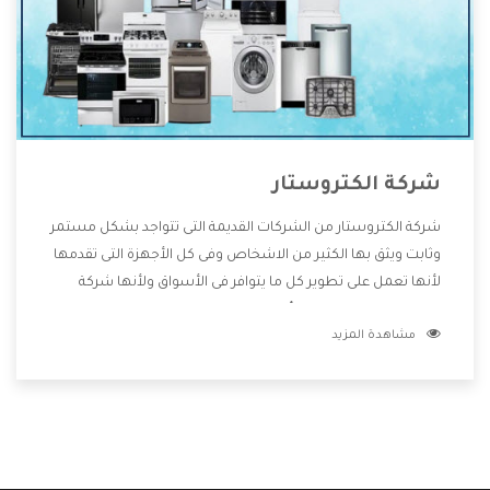
شركة الكتروستار
شركة الكتروستار من الشركات القديمة التى تتواجد بشكل مستمر
وثابت ويثق بها الكثير من الاشخاص وفى كل الأجهزة التى تقدمها
لأنها تعمل على تطوير كل ما يتوافر فى الأسواق ولأنها شركة
معروفة تهتم جدا بتوفير أفضل خدمات ما بعد البيع مع المنتجات
مشاهدة المزيد
وتقدم للعملاء أقوى العروض والخصومات التى تسهل على
المستهلك الاستمتاع بشراء جميع ما نقدمه لكم معنا هتجد كل
ما هو جديد وأفضل