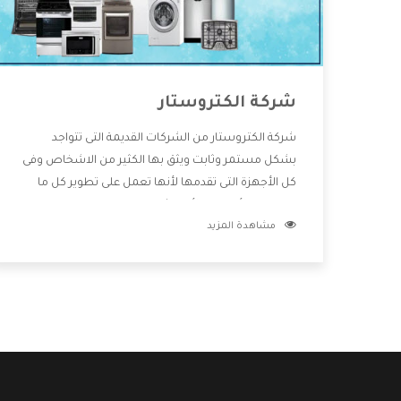
شركة الكتروستار
شركة الكتروستار من الشركات القديمة التى تتواجد
بشكل مستمر وثابت ويثق بها الكثير من الاشخاص وفى
كل الأجهزة التى تقدمها لأنها تعمل على تطوير كل ما
يتوافر فى الأسواق ولأنها شركة معروفة تهتم جدا بتوفير
مشاهدة المزيد
أفضل خدمات ما بعد البيع مع المنتجات وتقدم للعملاء
أقوى العروض والخصومات التى تسهل على المستهلك
الاستمتاع بشراء جميع ما نقدمه لكم معنا هتجد كل ما
هو جديد وأفضل