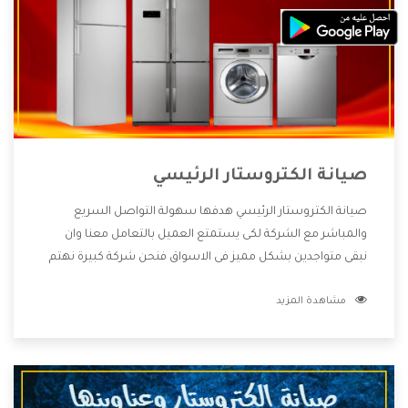
صيانة الكتروستار الرئيسي
صيانة الكتروستار الرئيسي هدفها سهولة التواصل السريع
والمباشر مع الشركة لكى يستمتع العميل بالتعامل معنا وان
نبقى متواجدين بشكل مميز فى الاسواق فنحن شركة كبيرة نهتم
بكل التفاصيل المهمة للعميل وان يستمتع بالخدمات التى تنفرد
مشاهدة المزيد
الشركة بها والتى تكون منها خدمة الصيانة التى تكون من أهم
الخدمات التى يرغب بها العميل لأنها تحافظ على كفاءة المنتج
كما أن شركة الكتروستار تقدم لنا جميع الأجهزة التى نبحث عنها
وأقوى الأسعار التى تكون مناسبة لكثير من العملاء