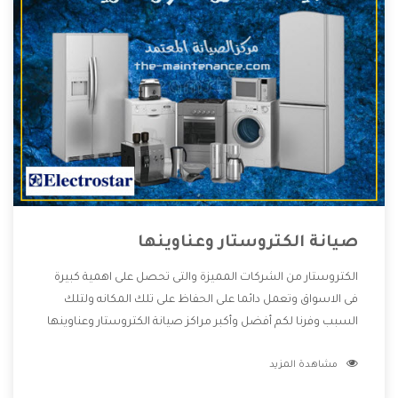
صيانة الكتروستار وعناوينها
الكتروستار من الشركات المميزة والتى تحصل على اهمية كبيرة
فى الاسواق وتعمل دائما على الحفاظ على تلك المكانه ولتلك
السبب وفرنا لكم أفضل وأكبر مراكز صيانة الكتروستار وعناوينها
حتى يكون قريب من كل العملاء ويستطيع القيام بتصليح جميع
مشاهدة المزيد
المنتجات دون اى ازعاج كما أننا نهتم بكل ما يحتاجه المستهلك
لكى نحافظ على ثقتهم بنا ،وهتستمتع بأقوى العروض والخدمات