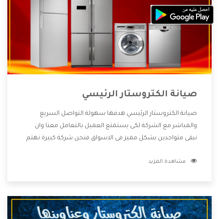
صيانة الكتروستار الرئيسي
صيانة الكتروستار الرئيسي هدفها سهولة التواصل السريع
والمباشر مع الشركة لكى يستمتع العميل بالتعامل معنا وان
نبقى متواجدين بشكل مميز فى الاسواق فنحن شركة كبيرة نهتم
بكل التفاصيل المهمة للعميل وان يستمتع بالخدمات التى تنفرد
مشاهدة المزيد
الشركة بها والتى تكون منها خدمة الصيانة التى تكون من أهم
الخدمات التى يرغب بها العميل لأنها تحافظ على كفاءة المنتج
كما أن شركة الكتروستار تقدم لنا جميع الأجهزة التى نبحث عنها
وأقوى الأسعار التى تكون مناسبة لكثير من العملاء