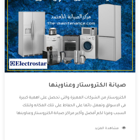
صيانة الكتروستار وعناوينها
الكتروستار من الشركات المميزة والتى تحصل على اهمية كبيرة
فى الاسواق وتعمل دائما على الحفاظ على تلك المكانه ولتلك
السبب وفرنا لكم أفضل وأكبر مراكز صيانة الكتروستار وعناوينها
حتى يكون قريب من كل العملاء ويستطيع القيام بتصليح جميع
مشاهدة المزيد
المنتجات دون اى ازعاج كما أننا نهتم بكل ما يحتاجه المستهلك
لكى نحافظ على ثقتهم بنا ،وهتستمتع بأقوى العروض والخدمات