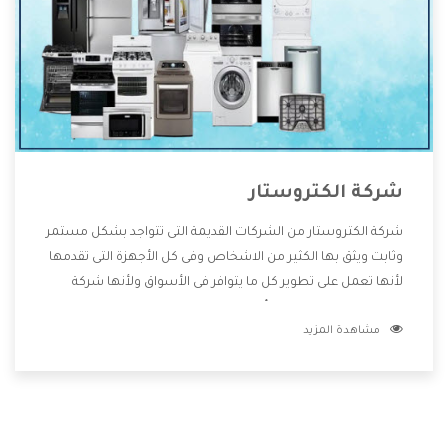
شركة الكتروستار
شركة الكتروستار من الشركات القديمة التى تتواجد بشكل مستمر
وثابت ويثق بها الكثير من الاشخاص وفى كل الأجهزة التى تقدمها
لأنها تعمل على تطوير كل ما يتوافر فى الأسواق ولأنها شركة
معروفة تهتم جدا بتوفير أفضل خدمات ما بعد البيع مع المنتجات
مشاهدة المزيد
وتقدم للعملاء أقوى العروض والخصومات التى تسهل على
المستهلك الاستمتاع بشراء جميع ما نقدمه لكم معنا هتجد كل
ما هو جديد وأفضل