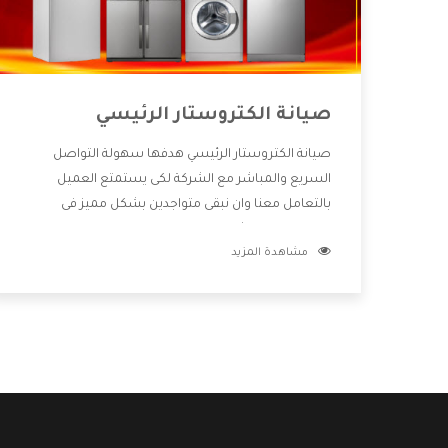
صيانة الكتروستار الرئيسي
صيانة الكتروستار الرئيسي هدفها سهولة التواصل
السريع والمباشر مع الشركة لكى يستمتع العميل
بالتعامل معنا وان نبقى متواجدين بشكل مميز فى
الاسواق فنحن شركة كبيرة نهتم بكل التفاصيل المهمة
مشاهدة المزيد
للعميل وان يستمتع بالخدمات التى تنفرد الشركة بها
والتى تكون منها خدمة الصيانة التى تكون من أهم
الخدمات التى يرغب بها العميل لأنها تحافظ على كفاءة
المنتج كما أن شركة الكتروستار تقدم لنا جميع الأجهزة
التى نبحث عنها وأقوى الأسعار التى تكون مناسبة لكثير
من العملاء