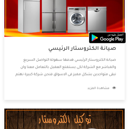
صيانة الكتروستار الرئيسي
صيانة الكتروستار الرئيسي هدفها سهولة التواصل السريع
والمباشر مع الشركة لكى يستمتع العميل بالتعامل معنا وان
نبقى متواجدين بشكل مميز فى الاسواق فنحن شركة كبيرة نهتم
بكل التفاصيل المهمة للعميل وان يستمتع بالخدمات التى تنفرد
مشاهدة المزيد
الشركة بها والتى تكون منها خدمة الصيانة التى تكون من أهم
الخدمات التى يرغب بها العميل لأنها تحافظ على كفاءة المنتج
كما أن شركة الكتروستار تقدم لنا جميع الأجهزة التى نبحث عنها
وأقوى الأسعار التى تكون مناسبة لكثير من العملاء