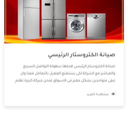
صيانة الكتروستار الرئيسي
صيانة الكتروستار الرئيسي هدفها سهولة التواصل السريع
والمباشر مع الشركة لكى يستمتع العميل بالتعامل معنا وان
نبقى متواجدين بشكل مميز فى الاسواق فنحن شركة كبيرة نهتم
بكل التفاصيل المهمة للعميل وان يستمتع بالخدمات التى تنفرد
مشاهدة المزيد
الشركة بها والتى تكون منها خدمة الصيانة التى تكون من أهم
الخدمات التى يرغب بها العميل لأنها تحافظ على كفاءة المنتج
كما أن شركة الكتروستار تقدم لنا جميع الأجهزة التى نبحث عنها
وأقوى الأسعار التى تكون مناسبة لكثير من العملاء