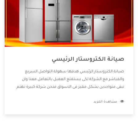
صيانة الكتروستار الرئيسي
صيانة الكتروستار الرئيسي هدفها سهولة التواصل السريع
والمباشر مع الشركة لكى يستمتع العميل بالتعامل معنا وان
نبقى متواجدين بشكل مميز فى الاسواق فنحن شركة كبيرة نهتم
بكل التفاصيل المهمة للعميل وان يستمتع بالخدمات التى تنفرد
مشاهدة المزيد
الشركة بها والتى تكون منها خدمة الصيانة التى تكون من أهم
الخدمات التى يرغب بها العميل لأنها تحافظ على كفاءة المنتج
كما أن شركة الكتروستار تقدم لنا جميع الأجهزة التى نبحث عنها
وأقوى الأسعار التى تكون مناسبة لكثير من العملاء