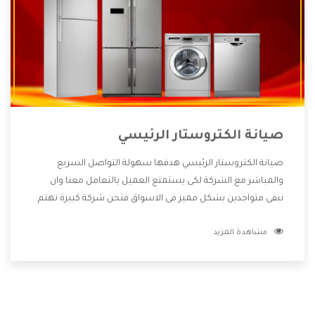
صيانة الكتروستار الرئيسي
صيانة الكتروستار الرئيسي هدفها سهولة التواصل السريع
والمباشر مع الشركة لكى يستمتع العميل بالتعامل معنا وان
نبقى متواجدين بشكل مميز فى الاسواق فنحن شركة كبيرة نهتم
بكل التفاصيل المهمة للعميل وان يستمتع بالخدمات التى تنفرد
مشاهدة المزيد
الشركة بها والتى تكون منها خدمة الصيانة التى تكون من أهم
الخدمات التى يرغب بها العميل لأنها تحافظ على كفاءة المنتج
كما أن شركة الكتروستار تقدم لنا جميع الأجهزة التى نبحث عنها
وأقوى الأسعار التى تكون مناسبة لكثير من العملاء