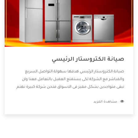
صيانة الكتروستار الرئيسي
صيانة الكتروستار الرئيسي هدفها سهولة التواصل السريع
والمباشر مع الشركة لكى يستمتع العميل بالتعامل معنا وان
نبقى متواجدين بشكل مميز فى الاسواق فنحن شركة كبيرة نهتم
بكل التفاصيل المهمة للعميل وان يستمتع بالخدمات التى تنفرد
مشاهدة المزيد
الشركة بها والتى تكون منها خدمة الصيانة التى تكون من أهم
الخدمات التى يرغب بها العميل لأنها تحافظ على كفاءة المنتج
كما أن شركة الكتروستار تقدم لنا جميع الأجهزة التى نبحث عنها
وأقوى الأسعار التى تكون مناسبة لكثير من العملاء