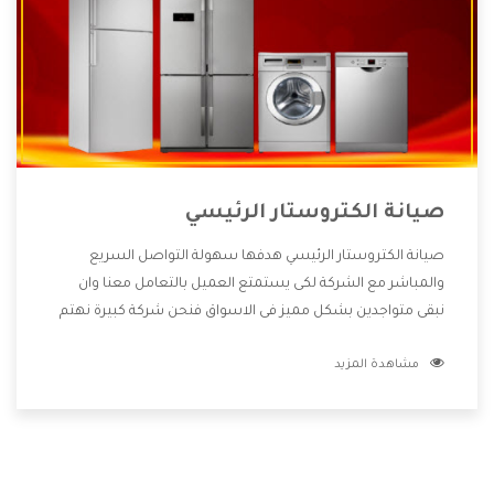
صيانة الكتروستار الرئيسي
صيانة الكتروستار الرئيسي هدفها سهولة التواصل السريع
والمباشر مع الشركة لكى يستمتع العميل بالتعامل معنا وان
نبقى متواجدين بشكل مميز فى الاسواق فنحن شركة كبيرة نهتم
بكل التفاصيل المهمة للعميل وان يستمتع بالخدمات التى تنفرد
مشاهدة المزيد
الشركة بها والتى تكون منها خدمة الصيانة التى تكون من أهم
الخدمات التى يرغب بها العميل لأنها تحافظ على كفاءة المنتج
كما أن شركة الكتروستار تقدم لنا جميع الأجهزة التى نبحث عنها
وأقوى الأسعار التى تكون مناسبة لكثير من العملاء