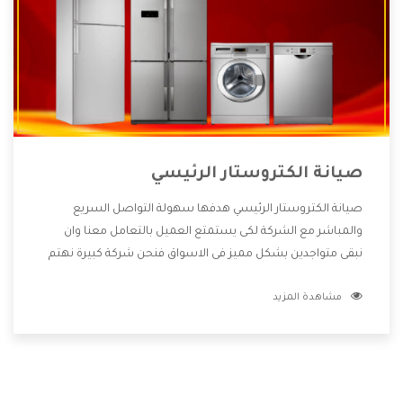
صيانة الكتروستار الرئيسي
صيانة الكتروستار الرئيسي هدفها سهولة التواصل السريع
والمباشر مع الشركة لكى يستمتع العميل بالتعامل معنا وان
نبقى متواجدين بشكل مميز فى الاسواق فنحن شركة كبيرة نهتم
بكل التفاصيل المهمة للعميل وان يستمتع بالخدمات التى تنفرد
مشاهدة المزيد
الشركة بها والتى تكون منها خدمة الصيانة التى تكون من أهم
الخدمات التى يرغب بها العميل لأنها تحافظ على كفاءة المنتج
كما أن شركة الكتروستار تقدم لنا جميع الأجهزة التى نبحث عنها
وأقوى الأسعار التى تكون مناسبة لكثير من العملاء