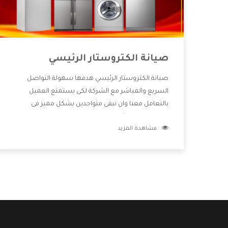
صيانة الكتروستار الرئيسي
صيانة الكتروستار الرئيسي هدفها سهولة التواصل
السريع والمباشر مع الشركة لكى يستمتع العميل
بالتعامل معنا وان نبقى متواجدين بشكل مميز فى
الاسواق فنحن شركة كبيرة نهتم بكل التفاصيل المهمة
مشاهدة المزيد
للعميل وان يستمتع بالخدمات التى تنفرد الشركة بها
والتى تكون منها خدمة الصيانة التى تكون من أهم
الخدمات التى يرغب بها العميل لأنها تحافظ على كفاءة
المنتج كما أن شركة الكتروستار تقدم لنا جميع الأجهزة
التى نبحث عنها وأقوى الأسعار التى تكون مناسبة لكثير
من العملاء