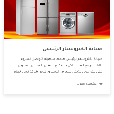
صيانة الكتروستار الرئيسي
صيانة الكتروستار الرئيسي هدفها سهولة التواصل السريع
والمباشر مع الشركة لكى يستمتع العميل بالتعامل معنا وان
نبقى متواجدين بشكل مميز فى الاسواق فنحن شركة كبيرة نهتم
بكل التفاصيل المهمة للعميل وان يستمتع بالخدمات التى تنفرد
مشاهدة المزيد
الشركة بها والتى تكون منها خدمة الصيانة التى تكون من أهم
الخدمات التى يرغب بها العميل لأنها تحافظ على كفاءة المنتج
كما أن شركة الكتروستار تقدم لنا جميع الأجهزة التى نبحث عنها
وأقوى الأسعار التى تكون مناسبة لكثير من العملاء