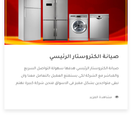
صيانة الكتروستار الرئيسي
صيانة الكتروستار الرئيسي هدفها سهولة التواصل السريع
والمباشر مع الشركة لكى يستمتع العميل بالتعامل معنا وان
نبقى متواجدين بشكل مميز فى الاسواق فنحن شركة كبيرة نهتم
بكل التفاصيل المهمة للعميل وان يستمتع بالخدمات التى تنفرد
مشاهدة المزيد
الشركة بها والتى تكون منها خدمة الصيانة التى تكون من أهم
الخدمات التى يرغب بها العميل لأنها تحافظ على كفاءة المنتج
كما أن شركة الكتروستار تقدم لنا جميع الأجهزة التى نبحث عنها
وأقوى الأسعار التى تكون مناسبة لكثير من العملاء