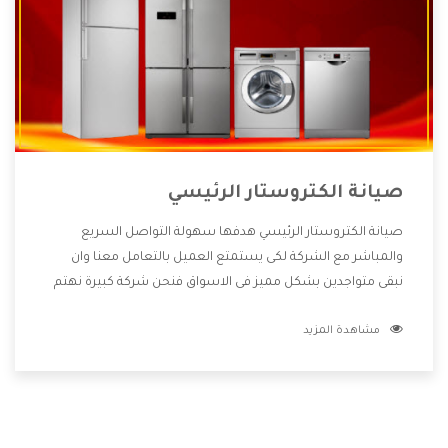
صيانة الكتروستار الرئيسي
صيانة الكتروستار الرئيسي هدفها سهولة التواصل السريع
والمباشر مع الشركة لكى يستمتع العميل بالتعامل معنا وان
نبقى متواجدين بشكل مميز فى الاسواق فنحن شركة كبيرة نهتم
بكل التفاصيل المهمة للعميل وان يستمتع بالخدمات التى تنفرد
مشاهدة المزيد
الشركة بها والتى تكون منها خدمة الصيانة التى تكون من أهم
الخدمات التى يرغب بها العميل لأنها تحافظ على كفاءة المنتج
كما أن شركة الكتروستار تقدم لنا جميع الأجهزة التى نبحث عنها
وأقوى الأسعار التى تكون مناسبة لكثير من العملاء