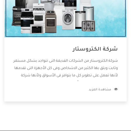
شركة الكتروستار
شركة الكتروستار من الشركات القديمة التى تتواجد بشكل مستمر
وثابت ويثق بها الكثير من الاشخاص وفى كل الأجهزة التى تقدمها
لأنها تعمل على تطوير كل ما يتوافر فى الأسواق ولأنها شركة
معروفة تهتم جدا بتوفير أفضل خدمات ما بعد البيع مع المنتجات
مشاهدة المزيد
وتقدم للعملاء أقوى العروض والخصومات التى تسهل على
المستهلك الاستمتاع بشراء جميع ما نقدمه لكم معنا هتجد كل
ما هو جديد وأفضل