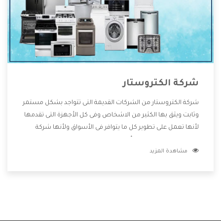
شركة الكتروستار
شركة الكتروستار من الشركات القديمة التى تتواجد بشكل مستمر
وثابت ويثق بها الكثير من الاشخاص وفى كل الأجهزة التى تقدمها
لأنها تعمل على تطوير كل ما يتوافر فى الأسواق ولأنها شركة
معروفة تهتم جدا بتوفير أفضل خدمات ما بعد البيع مع المنتجات
مشاهدة المزيد
وتقدم للعملاء أقوى العروض والخصومات التى تسهل على
المستهلك الاستمتاع بشراء جميع ما نقدمه لكم معنا هتجد كل
ما هو جديد وأفضل