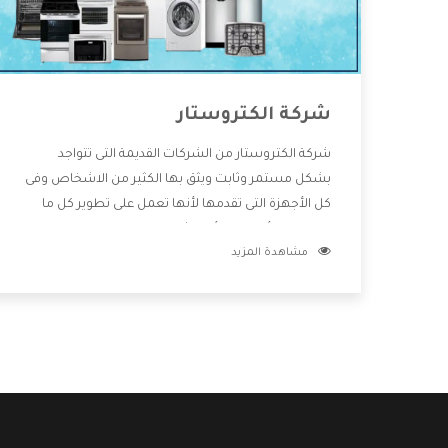
شركة الكتروستار
شركة الكتروستار من الشركات القديمة التى تتواجد
بشكل مستمر وثابت ويثق بها الكثير من الاشخاص وفى
كل الأجهزة التى تقدمها لأنها تعمل على تطوير كل ما
يتوافر فى الأسواق ولأنها شركة معروفة تهتم جدا بتوفير
مشاهدة المزيد
أفضل خدمات ما بعد البيع مع المنتجات وتقدم للعملاء
أقوى العروض والخصومات التى تسهل على المستهلك
الاستمتاع بشراء جميع ما نقدمه لكم معنا هتجد كل ما
هو جديد وأفضل