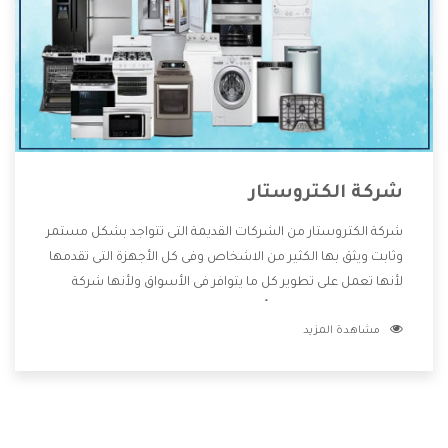
شركة الكتروستار
شركة الكتروستار من الشركات القديمة التى تتواجد بشكل مستمر
وثابت ويثق بها الكثير من الاشخاص وفى كل الأجهزة التى تقدمها
لأنها تعمل على تطوير كل ما يتوافر فى الأسواق ولأنها شركة
معروفة تهتم جدا بتوفير أفضل خدمات ما بعد البيع مع المنتجات
مشاهدة المزيد
وتقدم للعملاء أقوى العروض والخصومات التى تسهل على
المستهلك الاستمتاع بشراء جميع ما نقدمه لكم معنا هتجد كل
ما هو جديد وأفضل