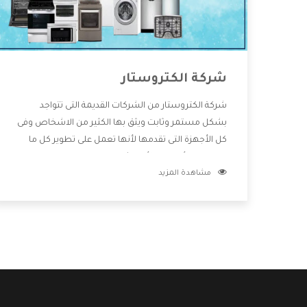
شركة الكتروستار
شركة الكتروستار من الشركات القديمة التى تتواجد
بشكل مستمر وثابت ويثق بها الكثير من الاشخاص وفى
كل الأجهزة التى تقدمها لأنها تعمل على تطوير كل ما
يتوافر فى الأسواق ولأنها شركة معروفة تهتم جدا بتوفير
مشاهدة المزيد
أفضل خدمات ما بعد البيع مع المنتجات وتقدم للعملاء
أقوى العروض والخصومات التى تسهل على المستهلك
الاستمتاع بشراء جميع ما نقدمه لكم معنا هتجد كل ما
هو جديد وأفضل