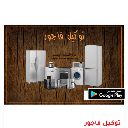
توكيل فاجور