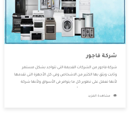
شركة فاجور
شركة فاجور من الشركات القديمة التى تتواجد بشكل مستمر
وثابت ويثق بها الكثير من الاشخاص وفى كل الأجهزة التى تقدمها
لأنها تعمل على تطوير كل ما يتوافر فى الأسواق ولأنها شركة
معروفة تهتم جدا بتوفير أفضل خدمات ما بعد البيع مع المنتجات
مشاهدة المزيد
وتقدم للعملاء أقوى العروض والخصومات التى تسهل على
المستهلك الاستمتاع بشراء جميع ما نقدمه لكم معنا هتجد كل
ما هو جديد وأفضل