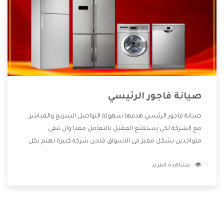
صيانة فاجور الرئيسي
صيانة فاجور الرئيسي هدفها سهولة التواصل السريع والمباشر
مع الشركة لكى يستمتع العميل بالتعامل معنا وان نبقى
متواجدين بشكل مميز فى الاسواق فنحن شركة كبيرة نهتم بكل
التفاصيل المهمة للعميل وان يستمتع بالخدمات التى تنفرد
مشاهدة المزيد
الشركة بها والتى تكون منها خدمة الصيانة التى تكون من أهم
الخدمات التى يرغب بها العميل لأنها تحافظ على كفاءة المنتج
كما أن شركة فاجور تقدم لنا جميع الأجهزة التى نبحث عنها وأقوى
الأسعار التى تكون مناسبة لكثير من العملاء