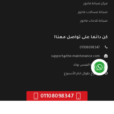
مركز صيانة فاجور
صيانة غسالات فاجور
صيانة ثلاجات فاجور
كن دائما على تواصل معنا!
01108098347
support@the-maintenance.com
صفحة الفيس بوك
مفتوح طوال ايام الأسبوع
01108098347
جميع الحقوق محفوظه ©
صيانة فاجور