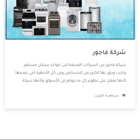
شركة فاجور
شركة فاجور من الشركات القديمة التى تتواجد بشكل مستمر
وثابت ويثق بها الكثير من الاشخاص وفى كل الأجهزة التى تقدمها
لأنها تعمل على تطوير كل ما يتوافر فى الأسواق ولأنها شركة
معروفة تهتم جدا بتوفير أفضل خدمات ما بعد البيع مع المنتجات
مشاهدة المزيد
وتقدم للعملاء أقوى العروض والخصومات التى تسهل على
المستهلك الاستمتاع بشراء جميع ما نقدمه لكم معنا هتجد كل
ما هو جديد وأفضل