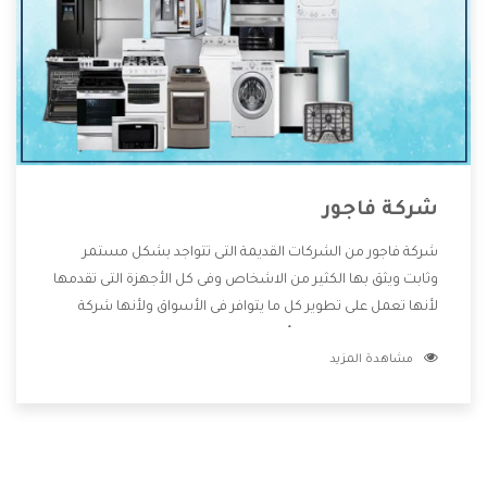
شركة فاجور
شركة فاجور من الشركات القديمة التى تتواجد بشكل مستمر
وثابت ويثق بها الكثير من الاشخاص وفى كل الأجهزة التى تقدمها
لأنها تعمل على تطوير كل ما يتوافر فى الأسواق ولأنها شركة
معروفة تهتم جدا بتوفير أفضل خدمات ما بعد البيع مع المنتجات
مشاهدة المزيد
وتقدم للعملاء أقوى العروض والخصومات التى تسهل على
المستهلك الاستمتاع بشراء جميع ما نقدمه لكم معنا هتجد كل
ما هو جديد وأفضل